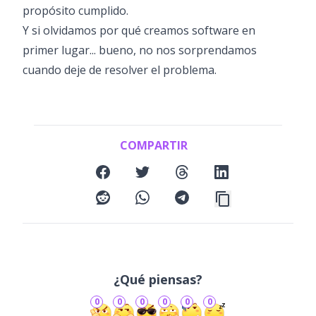
propósito cumplido.
Y si olvidamos por qué creamos software en
primer lugar... bueno, no nos sorprendamos
cuando deje de resolver el problema.
COMPARTIR
facebook
twitter
threads
linkedin
reddit
whatsapp
telegram
¿Qué piensas?
0
0
0
0
0
0