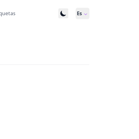
iquetas
Sobre mí
Es