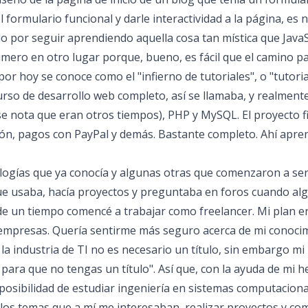
formulario funcional y darle interactividad a la página, es 
por seguir aprendiendo aquella cosa tan mística que JavaSc
ero en otro lugar porque, bueno, es fácil que el camino 
r hoy se conoce como el "infierno de tutoriales", o "tutorial 
urso de desarrollo web completo, así se llamaba, y realment
 (se nota que eran otros tiempos), PHP y MySQL. El proyecto f
ión, pagos con PayPal y demás. Bastante completo. Ahí apre
ogías que ya conocía y algunas otras que comenzaron a ser 
e usaba, hacía proyectos y preguntaba en foros cuando al
de un tiempo comencé a trabajar como freelancer. Mi plan e
 empresas. Quería sentirme más seguro acerca de mi conoci
la industria de TI no es necesario un título, sin embargo m
ara que no tengas un título". Así que, con la ayuda de mi
 posibilidad de estudiar ingeniería en sistemas computacional
os temas que a mí me interesaban, realizar proyectos y com