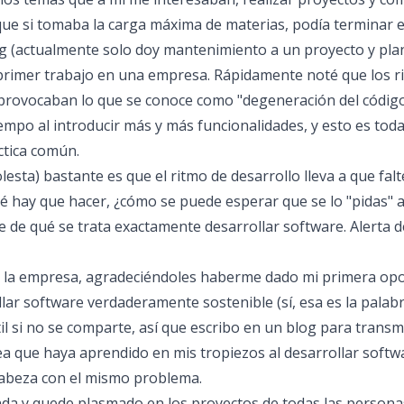
ue si tomaba la carga máxima de materias, podía terminar e
ng (actualmente solo doy mantenimiento a un proyecto y pla
 primer trabajo en una empresa. Rápidamente noté que los rit
rovocaban lo que se conoce como "degeneración del código",
iempo al introducir más y más funcionalidades, y esto es tod
ctica común.
ta) bastante es que el ritmo de desarrollo lleva a que falt
ué hay que hacer, ¿cómo se puede esperar que se lo "pidas"
de qué se trata exactamente desarrollar software. Alerta de
ar la empresa, agradeciéndoles haberme dado mi primera opo
r software verdaderamente sostenible (sí, esa es la palabra)
il si no se comparte, así que escribo en un blog para transm
ea que haya aprendido en mis tropiezos al desarrollar softw
 cabeza con el mismo problema.
da y quede plasmado en los proyectos de todas las personas 