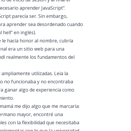
necesario aprender JavaScript".
ript parecía ser. Sin embargo,
para aprender sea desordenado cuando
hell" en inglés).
e le hacía honor al nombre, cubría
inal era un sitio web para una
ndí realmente los fundamentos del
ampliamente utilizadas. Leía la
go no funcionaba y no encontraba
ra ganar algo de experiencia como
miento.
i mamá me dijo algo que me marcaría:
 hermano mayor, encontré una
es con la flexibilidad que necesitaba
plementar con lo que la universidad