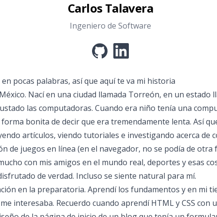
Carlos Talavera
Ingeniero de Software
github
linkedin
 en pocas palabras, así que aquí te va mi historia
México. Nací en una ciudad llamada Torreón, en un estado ll
 gustado las computadoras. Cuando era niño tenía una com
 forma bonita de decir que era tremendamente lenta. Así qu
yendo artículos, viendo tutoriales e investigando acerca de
n de juegos en línea (en el navegador, no se podía de otr
ucho con mis amigos en el mundo real, deportes y esas cos
sfrutado de verdad. Incluso se siente natural para mí.
ación en la preparatoria. Aprendí los fundamentos y en mi t
 me interesaba. Recuerdo cuando aprendí HTML y CSS con u
seño de la página de inicio de un blog que tenía un formulario